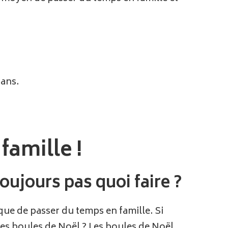
bans.
famille !
oujours pas quoi faire ?
 que de passer du temps en famille. Si
es boules de Noël ? Les boules de Noël