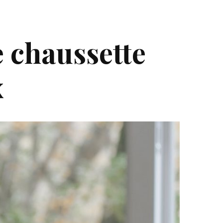
 chaussette
x